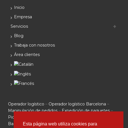
Inicio
Empresa
Servicios
Blog
Trabaja con nosotros
Área clientes
Operador logístico
–
Operador logístico Barcelona
–
Manipulación de pedidos
–
Expedición de paquetes
–
Picking Barcelona
–
Almacenaje Barcelona
–
Logística
Barcelona
– Depósito materiales Barcelona –
Packing
Esta página web utiliza cookies para